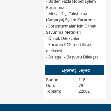
- Birden Fazla Nöbet Eylem
4-Öğrencilerin Özel Servis
Kararımız
veya Taşımalı Eğitim
- Mesai Dışı Çalıştırma
Kapsamında Taşıma Servisi İle
(Angarya) Eylem Kararımız
Geldikleri Okullarda Nöbetçi
- Soruşturmalar İçin Örnek
Öğretmenlere Servislerle İlgili
Savunma Metinleri
Angarya Görevleri Yerine
- Örnek Dilekçeler
Getirmeme Eylem Kararı,
- Zorunlu PCR testi itiraz
5- Haftada Birden Fazla Nöbet
dilekçesi
Görevi Verilen Üyelerimizin İlk
- Delegelik Başvuru Dilekçesi
Nöbetten Sonraki Nöbet
Görevlerini Yerine Getirmeme
Eylem Kararı
Ziyaretçi Sayacı
Bugün:
118
Dün:
79
Toplam:
22002