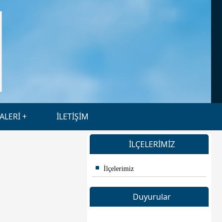
ALERİ
İLETİŞİM
İLÇELERİMİZ
İlçelerimiz
Duyurular