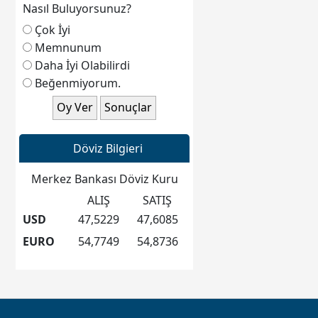
Nasıl Buluyorsunuz?
Çok İyi
Memnunum
Daha İyi Olabilirdi
Beğenmiyorum.
Döviz Bilgieri
Merkez Bankası Döviz Kuru
ALIŞ
SATIŞ
USD
47,5229
47,6085
EURO
54,7749
54,8736