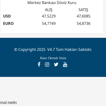
Merkez Bankası Döviz Kuru
ALIŞ
SATIŞ
USD
47,5229
47,6085
EURO
54,7749
54,8736
© Copyright 2025 V4.7 Tüm Hakları Saklıdır.
Hazır Dernek Sitesi
jinal metin