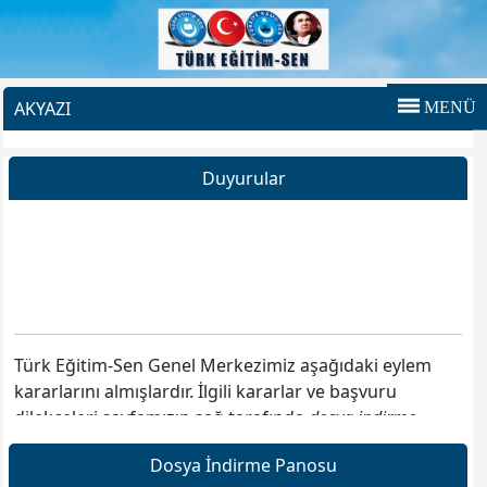
AKYAZI
MENÜ
Duyurular
Türk Eğitim-Sen Genel Merkezimiz aşağıdaki eylem
kararlarını almışlardır. İlgili kararlar ve başvuru
dilekçeleri sayfamızın sağ tarafında
dosya indirme
Panosu
bölümündedir.
Dosya İndirme Panosu
1-Serbest Kıyafet Eylem Kararı,