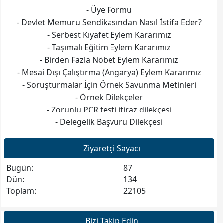
2-Mesai Saatleri Dışındaki Angarya Görevleri Yerine
- Üye Formu
Getirmeme Eylem Kararı,
- Devlet Memuru Sendikasından Nasıl İstifa Eder?
3-Tam Gün Eğitim Yapan Okullarda Öğle Arası Nöbet
- Serbest Kıyafet Eylem Kararımız
Tutmama Eylem Karar,
- Taşımalı Eğitim Eylem Kararımız
4-Öğrencilerin Özel Servis veya Taşımalı Eğitim
- Birden Fazla Nöbet Eylem Kararımız
Kapsamında Taşıma Servisi İle Geldikleri Okullarda
- Mesai Dışı Çalıştırma (Angarya) Eylem Kararımız
Nöbetçi Öğretmenlere Servislerle İlgili Angarya
- Soruşturmalar İçin Örnek Savunma Metinleri
Görevleri Yerine Getirmeme Eylem Kararı,
- Örnek Dilekçeler
5- Haftada Birden Fazla Nöbet Görevi Verilen
- Zorunlu PCR testi itiraz dilekçesi
Üyelerimizin İlk Nöbetten Sonraki Nöbet Görevlerini
- Delegelik Başvuru Dilekçesi
Yerine Getirmeme Eylem Kararı
Ziyaretçi Sayacı
Bugün:
87
Dün:
134
Toplam:
22105
Bizi Takip Edin