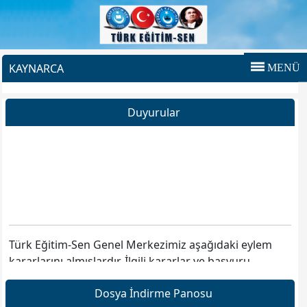
KAYNARCA
MENÜ
Duyurular
Türk Eğitim-Sen Genel Merkezimiz aşağıdaki eylem
kararlarını almışlardır. İlgili kararlar ve başvuru
dilekçeleri sayfamızın sağ tarafında
dosya indirme
Panosu
bölümündedir.
Dosya İndirme Panosu