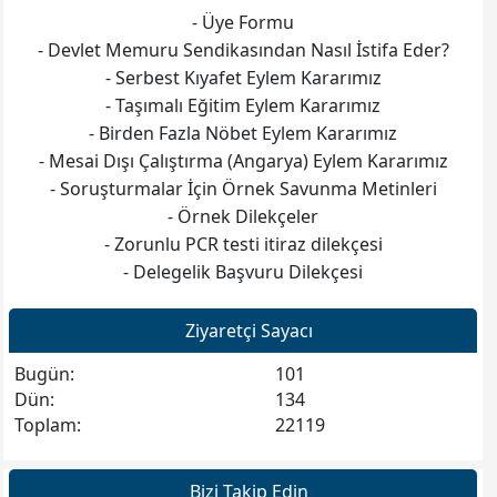
1-Serbest Kıyafet Eylem Kararı,
- Üye Formu
2-Mesai Saatleri Dışındaki Angarya Görevleri Yerine
- Devlet Memuru Sendikasından Nasıl İstifa Eder?
Getirmeme Eylem Kararı,
- Serbest Kıyafet Eylem Kararımız
3-Tam Gün Eğitim Yapan Okullarda Öğle Arası Nöbet
- Taşımalı Eğitim Eylem Kararımız
Tutmama Eylem Karar,
- Birden Fazla Nöbet Eylem Kararımız
4-Öğrencilerin Özel Servis veya Taşımalı Eğitim
- Mesai Dışı Çalıştırma (Angarya) Eylem Kararımız
Kapsamında Taşıma Servisi İle Geldikleri Okullarda
- Soruşturmalar İçin Örnek Savunma Metinleri
Nöbetçi Öğretmenlere Servislerle İlgili Angarya
Görevleri Yerine Getirmeme Eylem Kararı,
- Örnek Dilekçeler
5- Haftada Birden Fazla Nöbet Görevi Verilen
- Zorunlu PCR testi itiraz dilekçesi
Üyelerimizin İlk Nöbetten Sonraki Nöbet Görevlerini
- Delegelik Başvuru Dilekçesi
Yerine Getirmeme Eylem Kararı
Ziyaretçi Sayacı
Bugün:
101
Dün:
134
Toplam:
22119
Bizi Takip Edin