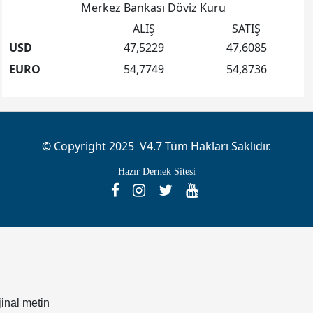
Merkez Bankası Döviz Kuru
ALIŞ
SATIŞ
USD
47,5229
47,6085
EURO
54,7749
54,8736
© Copyright 2025 V4.7 Tüm Hakları Saklıdır.
Hazır Dernek Sitesi
jinal metin