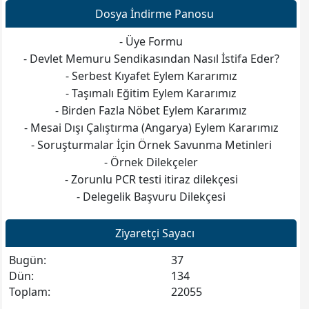
Dosya İndirme Panosu
1-Serbest Kıyafet Eylem Kararı,
2-Mesai Saatleri Dışındaki Angarya Görevleri Yerine
- Üye Formu
Getirmeme Eylem Kararı,
- Devlet Memuru Sendikasından Nasıl İstifa Eder?
3-Tam Gün Eğitim Yapan Okullarda Öğle Arası Nöbet
- Serbest Kıyafet Eylem Kararımız
Tutmama Eylem Karar,
- Taşımalı Eğitim Eylem Kararımız
4-Öğrencilerin Özel Servis veya Taşımalı Eğitim
- Birden Fazla Nöbet Eylem Kararımız
Kapsamında Taşıma Servisi İle Geldikleri Okullarda
- Mesai Dışı Çalıştırma (Angarya) Eylem Kararımız
Nöbetçi Öğretmenlere Servislerle İlgili Angarya
- Soruşturmalar İçin Örnek Savunma Metinleri
Görevleri Yerine Getirmeme Eylem Kararı,
- Örnek Dilekçeler
5- Haftada Birden Fazla Nöbet Görevi Verilen
- Zorunlu PCR testi itiraz dilekçesi
Üyelerimizin İlk Nöbetten Sonraki Nöbet Görevlerini
- Delegelik Başvuru Dilekçesi
Yerine Getirmeme Eylem Kararı
Ziyaretçi Sayacı
Bugün:
37
Dün:
134
Toplam:
22055