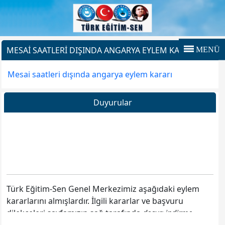
MESAI SAATLERI DIŞINDA ANGARYA EYLEM KARARLARI
MENÜ
Mesai saatleri dışında angarya eylem kararı
Duyurular
Türk Eğitim-Sen Genel Merkezimiz aşağıdaki eylem
kararlarını almışlardır. İlgili kararlar ve başvuru
dilekçeleri sayfamızın sağ tarafında
dosya indirme
Panosu
bölümündedir.